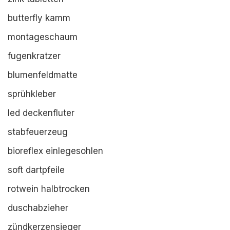
butterfly kamm
montageschaum
fugenkratzer
blumenfeldmatte
sprühkleber
led deckenfluter
stabfeuerzeug
bioreflex einlegesohlen
soft dartpfeile
rotwein halbtrocken
duschabzieher
zündkerzensieger