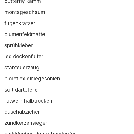
butterfly kamm
montageschaum
fugenkratzer
blumenfeldmatte
sprühkleber
led deckenfluter
stabfeuerzeug
bioreflex einlegesohlen
soft dartpfeile
rotwein halbtrocken
duschabzieher
zündkerzensieger