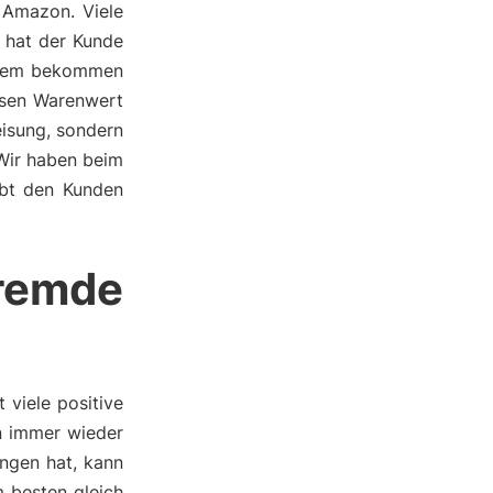
 Amazon. Viele
h hat der Kunde
erdem bekommen
ssen Warenwert
eisung, sondern
 Wir haben beim
ebt den Kunden
remde
viele positive
an immer wieder
ngen hat, kann
 besten gleich