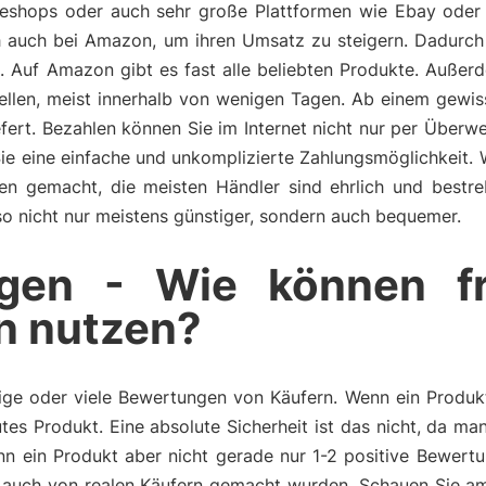
lineshops oder auch sehr große Plattformen wie Ebay oder
ich auch bei Amazon, um ihren Umsatz zu steigern. Dadurc
e. Auf Amazon gibt es fast alle beliebten Produkte. Auß
tellen, meist innerhalb von wenigen Tagen. Ab einem gewi
fert. Bezahlen können Sie im Internet nicht nur per Überw
Sie eine einfache und unkomplizierte Zahlungsmöglichkeit.
ngen gemacht, die meisten Händler sind ehrlich und bestr
also nicht nur meistens günstiger, sondern auch bequemer.
gen - Wie können f
n nutzen?
ge oder viele Bewertungen von Käufern. Wenn ein Produkt 
tes Produkt. Eine absolute Sicherheit ist das nicht, da m
n ein Produkt aber nicht gerade nur 1-2 positive Bewertu
auch von realen Käufern gemacht wurden. Schauen Sie am