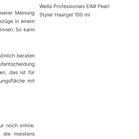
Wella Professionals EIMI Pearl
nserer Meinung
Styler Haargel 100 ml
ezüge in einem
önnen. So kann
önlich beraten
ufentscheidung
n, das ist für
ungsfläche mit
ur noch online.
d die meistens