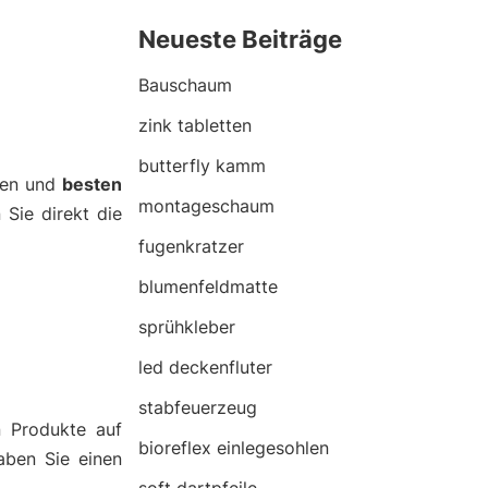
Neueste Beiträge
Bauschaum
zink tabletten
butterfly kamm
nen und
besten
montageschaum
 Sie direkt die
fugenkratzer
blumenfeldmatte
sprühkleber
led deckenfluter
stabfeuerzeug
n Produkte auf
bioreflex einlegesohlen
aben Sie einen