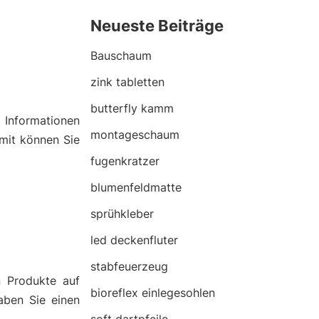
Neueste Beiträge
Bauschaum
zink tabletten
butterfly kamm
n
Informationen
montageschaum
amit können Sie
fugenkratzer
blumenfeldmatte
sprühkleber
led deckenfluter
stabfeuerzeug
n Produkte auf
bioreflex einlegesohlen
aben Sie einen