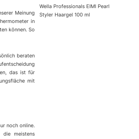
Wella Professionals EIMI Pearl
nserer Meinung
Styler Haargel 100 ml
thermometer in
hten können. So
önlich beraten
ufentscheidung
n, das ist für
ungsfläche mit
ur noch online.
d die meistens