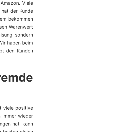
 Amazon. Viele
h hat der Kunde
erdem bekommen
ssen Warenwert
eisung, sondern
 Wir haben beim
ebt den Kunden
remde
viele positive
an immer wieder
ngen hat, kann
 besten gleich