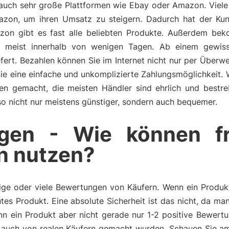
r auch sehr große Plattformen wie Ebay oder Amazon. Viele
mazon, um ihren Umsatz zu steigern. Dadurch hat der Ku
zon gibt es fast alle beliebten Produkte. Außerdem be
n, meist innerhalb von wenigen Tagen. Ab einem gewis
fert. Bezahlen können Sie im Internet nicht nur per Überw
Sie eine einfache und unkomplizierte Zahlungsmöglichkeit.
ngen gemacht, die meisten Händler sind ehrlich und bestr
also nicht nur meistens günstiger, sondern auch bequemer.
gen - Wie können f
n nutzen?
ge oder viele Bewertungen von Käufern. Wenn ein Produkt 
tes Produkt. Eine absolute Sicherheit ist das nicht, da m
n ein Produkt aber nicht gerade nur 1-2 positive Bewertu
auch von realen Käufern gemacht wurden. Schauen Sie am