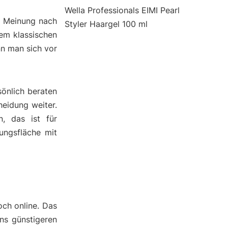
Wella Professionals EIMI Pearl
er Meinung nach
Styler Haargel 100 ml
em klassischen
nn man sich vor
önlich beraten
heidung weiter.
, das ist für
ungsfläche mit
och online. Das
ens günstigeren