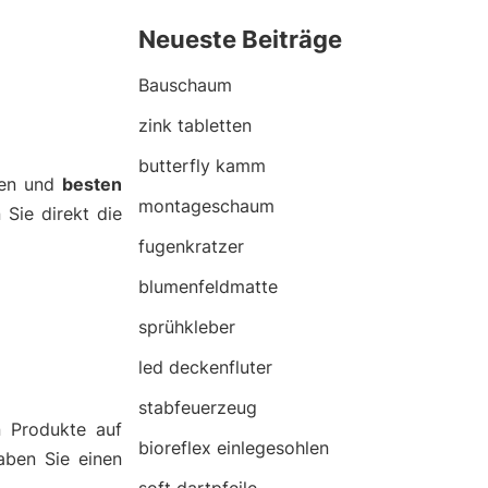
Neueste Beiträge
Bauschaum
zink tabletten
butterfly kamm
nen und
besten
montageschaum
 Sie direkt die
fugenkratzer
blumenfeldmatte
sprühkleber
led deckenfluter
stabfeuerzeug
n Produkte auf
bioreflex einlegesohlen
aben Sie einen