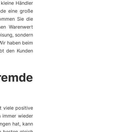
 kleine Händler
nde eine große
kommen Sie die
sen Warenwert
eisung, sondern
 Wir haben beim
ebt den Kunden
remde
viele positive
an immer wieder
ngen hat, kann
 besten gleich