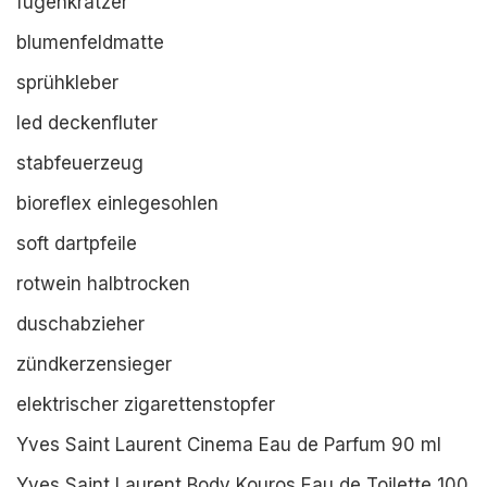
fugenkratzer
blumenfeldmatte
sprühkleber
led deckenfluter
stabfeuerzeug
bioreflex einlegesohlen
soft dartpfeile
rotwein halbtrocken
duschabzieher
zündkerzensieger
elektrischer zigarettenstopfer
Yves Saint Laurent Cinema Eau de Parfum 90 ml
Yves Saint Laurent Body Kouros Eau de Toilette 100