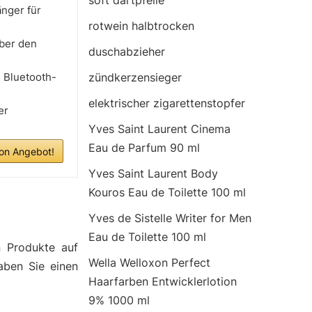
soft dartpfeile
nger für
rotwein halbtrocken
ber den
duschabzieher
 Bluetooth-
zündkerzensieger
elektrischer zigarettenstopfer
er
Yves Saint Laurent Cinema
Eau de Parfum 90 ml
n Angebot!
Yves Saint Laurent Body
Kouros Eau de Toilette 100 ml
Yves de Sistelle Writer for Men
Eau de Toilette 100 ml
n Produkte auf
Wella Welloxon Perfect
aben Sie einen
Haarfarben Entwicklerlotion
9% 1000 ml