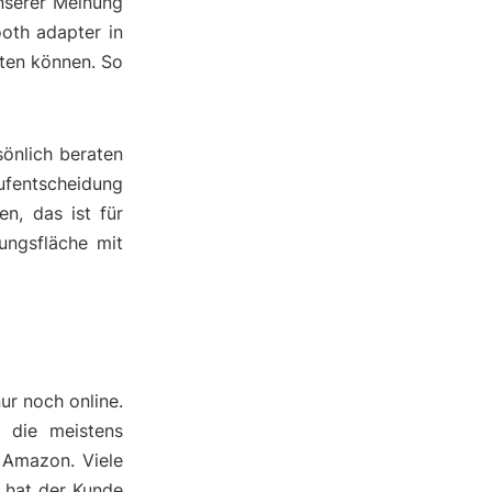
Unserer Meinung
oth adapter in
hten können. So
önlich beraten
aufentscheidung
n, das ist für
ungsfläche mit
ur noch online.
d die meistens
 Amazon. Viele
h hat der Kunde