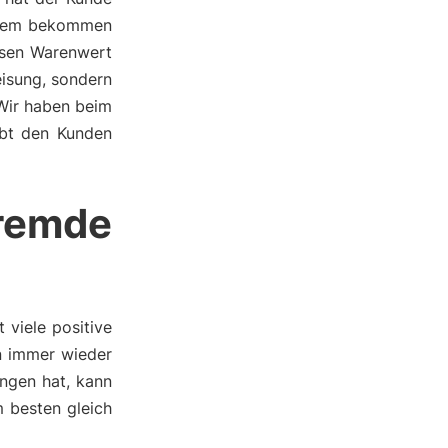
erdem bekommen
ssen Warenwert
eisung, sondern
 Wir haben beim
ebt den Kunden
remde
viele positive
an immer wieder
ngen hat, kann
 besten gleich