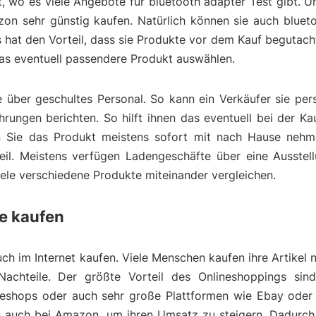
t, wo es viele Angebote für bluetooth adapter Test gibt. 
on sehr günstig kaufen. Natürlich können sie auch blueto
 hat den Vorteil, dass sie Produkte vor dem Kauf begutac
das eventuell passendere Produkt auswählen.
über geschultes Personal. So kann ein Verkäufer sie pers
rungen berichten. So hilft ihnen das eventuell bei der K
 Sie das Produkt meistens sofort mit nach Hause nehme
eil. Meistens verfügen Ladengeschäfte über eine Ausstell
viele verschiedene Produkte miteinander vergleichen.
ne kaufen
ch im Internet kaufen. Viele Menschen kaufen ihre Artikel n
Nachteile. Der größte Vorteil des Onlineshoppings sin
lineshops oder auch sehr große Plattformen wie Ebay oder
ich auch bei Amazon, um ihren Umsatz zu steigern. Dadurc