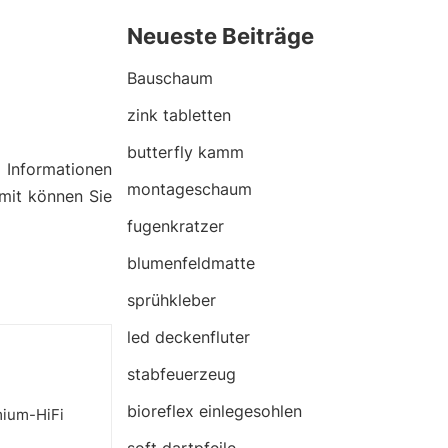
Neueste Beiträge
Bauschaum
zink tabletten
butterfly kamm
n
Informationen
montageschaum
amit können Sie
fugenkratzer
blumenfeldmatte
sprühkleber
led deckenfluter
stabfeuerzeug
bioreflex einlegesohlen
mium-HiFi