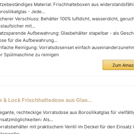
tzebeständiges Material: Frischhalteboxen aus widerstandsfä
rosilikatglas - Jede...
cherer Verschluss: Behälter 100% luftdicht, wasserdicht, geruc
slaufsicher mit...
atzsparende Aufbewahrung: Glasbehälter stapelbar - als Gesch
se für die Aufbewahrung...
infache Reinigung: Vorratsdosenset einfach auseinanderzuneh
er Spülmaschine zu reinigen
Zum Amazo
k & Lock Frischhaltedose aus Glas...
egante, rechteckige Vorratsdose aus Borosilikatglas für vielfält
nsatzmöglichkeiten: Als...
rratsbehälter mit praktischem Ventil im Deckel für den Einsatz 
krowelle:...