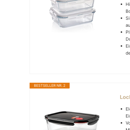
Hi
Bo
Si
au
Pl
Do
E
d
BESTSELLER NR. 2
Loc
El
Ei
Vo
Mi