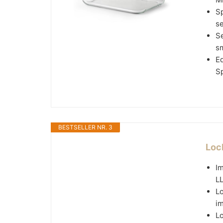
Sp
se
Se
sm
Ed
Sp
BESTSELLER NR. 3
Loc
Im
LL
Lo
im
Lo