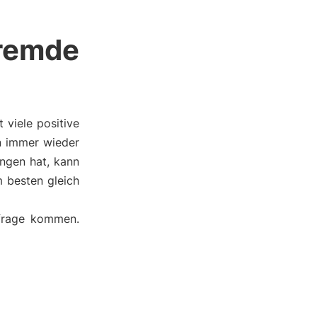
remde
viele positive
an immer wieder
ngen hat, kann
 besten gleich
nfrage kommen.