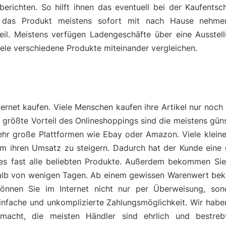
richten. So hilft ihnen das eventuell bei der Kaufentsch
das Produkt meistens sofort mit nach Hause nehmen
eil. Meistens verfügen Ladengeschäfte über eine Ausstell
viele verschiedene Produkte miteinander vergleichen.
ernet kaufen. Viele Menschen kaufen ihre Artikel nur noch 
er größte Vorteil des Onlineshoppings sind die meistens güns
sehr große Plattformen wie Ebay oder Amazon. Viele kleine
um ihren Umsatz zu steigern. Dadurch hat der Kunde eine
es fast alle beliebten Produkte. Außerdem bekommen Sie 
halb von wenigen Tagen. Ab einem gewissen Warenwert be
 können Sie im Internet nicht nur per Überweisung, so
einfache und unkomplizierte Zahlungsmöglichkeit. Wir hab
gemacht, die meisten Händler sind ehrlich und bestre