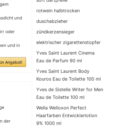
soft dartpfeile
higem
rotwein halbtrocken
hsdicht und
duschabzieher
irr oder
zündkerzensieger
elektrischer zigarettenstopfer
men und in
Yves Saint Laurent Cinema
Eau de Parfum 90 ml
n Angebot!
Yves Saint Laurent Body
Kouros Eau de Toilette 100 ml
Yves de Sistelle Writer for Men
Eau de Toilette 100 ml
ige
Wella Welloxon Perfect
Haarfarben Entwicklerlotion
in der
9% 1000 ml