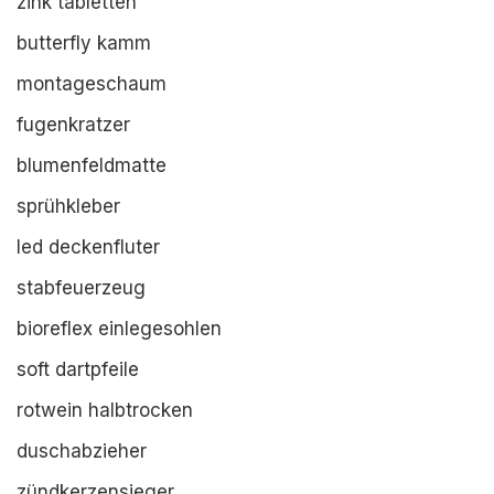
zink tabletten
butterfly kamm
montageschaum
fugenkratzer
blumenfeldmatte
sprühkleber
led deckenfluter
stabfeuerzeug
bioreflex einlegesohlen
soft dartpfeile
rotwein halbtrocken
duschabzieher
zündkerzensieger