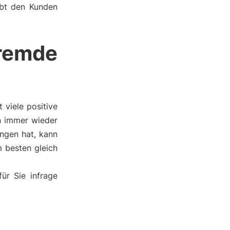
ebt den Kunden
remde
viele positive
an immer wieder
ngen hat, kann
 besten gleich
ür Sie infrage