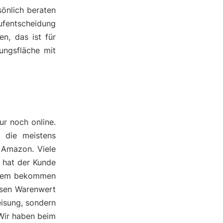
önlich beraten
ufentscheidung
n, das ist für
ungsfläche mit
ur noch online.
d die meistens
 Amazon. Viele
h hat der Kunde
erdem bekommen
ssen Warenwert
eisung, sondern
 Wir haben beim