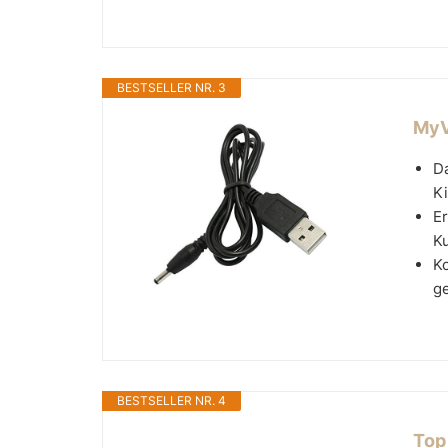
BESTSELLER NR. 3
MyV
D
Ki
Er
Ku
Ko
ge
BESTSELLER NR. 4
Top 