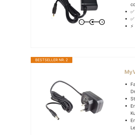
co
✅
✅
⚡
BESTSELLER NR. 2
MyV
Fa
Dr
S
Er
Ku
En
Le