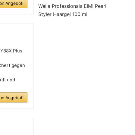
n Angebot!
Wella Professionals EIMI Pearl
Styler Haargel 100 ml
 Y88X Plus
ichert gegen
üft und
n Angebot!