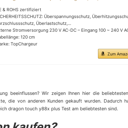
 & ROHS zertifiziert
ICHERHEITSSCHUTZ: Überspannungsschutz, Überhitzungsschu
rzschlussschutz, Überlastschutz,...
xterne Stromversorgung 230 V AC-DC – Eingang 100 ~ 240 V AC
abellänge: 120 cm
arke: TopChargeur
Zum Amazo
ng beeinflussen? Wir zeigen Ihnen hier die beliebteste
kte, die von anderen Kunden gekauft wurden. Dadurch h
ich dragon touch y88x plus Test am beliebtesten sind.
n kaufen?