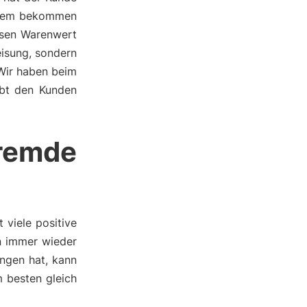
erdem bekommen
ssen Warenwert
eisung, sondern
 Wir haben beim
ebt den Kunden
remde
viele positive
an immer wieder
ngen hat, kann
 besten gleich