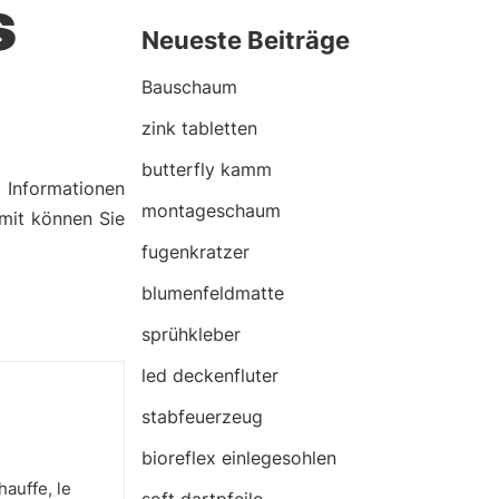
s
Neueste Beiträge
Bauschaum
zink tabletten
butterfly kamm
n
Informationen
montageschaum
amit können Sie
fugenkratzer
blumenfeldmatte
sprühkleber
led deckenfluter
stabfeuerzeug
bioreflex einlegesohlen
hauffe, le