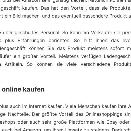
plus bei Amazon sehr günstig kaufen. Natürlich können s
geschäft kaufen. Das hat den Vorteil, dass sie Produkt
t ein Bild machen, und das eventuell passendere Produkt 
über geschultes Personal. So kann ein Verkäufer sie pers
plus Erfahrungen berichten. So hilft ihnen das even
dengeschäft können Sie das Produkt meistens sofort m
äufer ein großer Vorteil. Meistens verfügen Ladengesch
ten Artikeln. So können sie viele verschiedene Produk
 online kaufen
lus auch im Internet kaufen. Viele Menschen kaufen ihre A
nige Nachteile. Der größte Vorteil des Onlineshoppings si
lineshops oder auch sehr große Plattformen wie Ebay oder
ich auch bei Amazon, um ihren Umsatz zu steigern. Dadurc