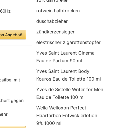
soft dartpfeile
rotwein halbtrocken
-60Hz
duschabzieher
zündkerzensieger
n Angebot!
elektrischer zigarettenstopfer
Yves Saint Laurent Cinema
Eau de Parfum 90 ml
Yves Saint Laurent Body
Kouros Eau de Toilette 100 ml
atibel mit
Yves de Sistelle Writer for Men
Eau de Toilette 100 ml
ichert gegen
Wella Welloxon Perfect
mehr
Haarfarben Entwicklerlotion
9% 1000 ml