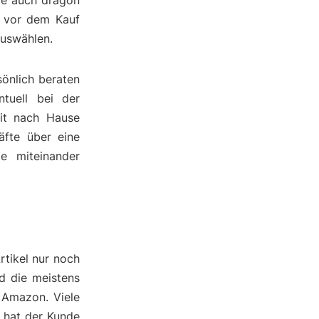
ie auch dragon
e vor dem Kauf
auswählen.
önlich beraten
tuell bei der
it nach Hause
äfte über eine
te miteinander
rtikel nur noch
nd die meistens
 Amazon. Viele
h hat der Kunde