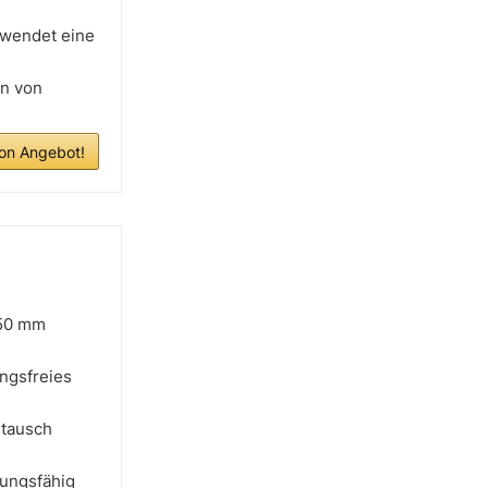
rwendet eine
en von
n Angebot!
150 mm
ngsfreies
stausch
tungsfähig