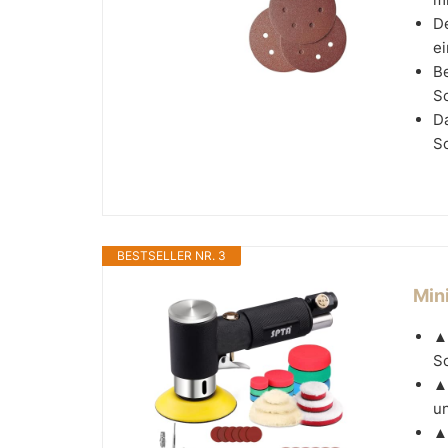
D
ei
Be
S
Da
Sc
BESTSELLER NR. 3
Min
▲ 
Sc
▲
un
▲ 