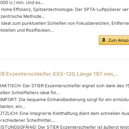
000 U / min. Und es...
Hohe Effizienz, Spitzentechnologie. Der SPTA-Luftpolierer ve
zentrische Methode...
Ideal zum punktuellen Schleifen von Fokusbereichen, Entfern
tstellen und Rostflecken...
Zum Amazo
ER Exzenterschleifer, EXS-120, Länge 187 mm,...
RAKTISCH: Der STIER Exzenterschleifer eignet sich dank des 
oßen Schleiftellers ideal für...
OMFORT: Die bequeme Einhandbedienung sorgt für ein ermüdu
beiten, ein...
TZLICH: Eine integrierte Kletthaftung dient dem schnellen Au
rschiedener Scheifmittel....
ISTUNGSGFÄHIG: Der STIER Exzenterschleifer ist äußerst leis