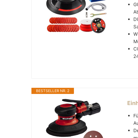
G
Ab
D
Sa
W
Me
CO
24
BESTSELLER NR. 2
Ein
Fü
Au
De
mm