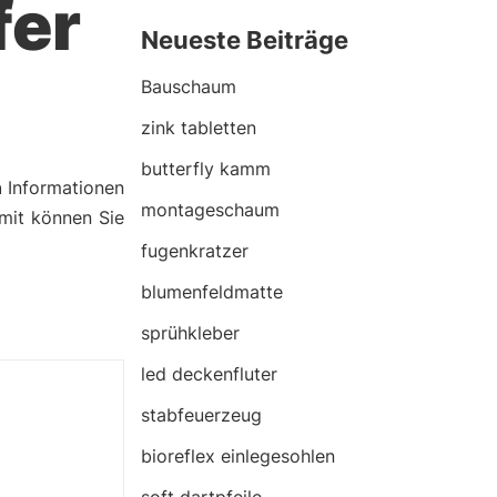
fer
Neueste Beiträge
Bauschaum
zink tabletten
butterfly kamm
n
Informationen
montageschaum
amit können Sie
fugenkratzer
blumenfeldmatte
sprühkleber
led deckenfluter
stabfeuerzeug
bioreflex einlegesohlen