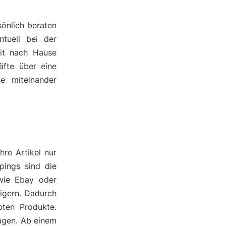
önlich beraten
ntuell bei der
it nach Hause
äfte über eine
te miteinander
hre Artikel nur
pings sind die
 wie Ebay oder
eigern. Dadurch
bten Produkte.
agen. Ab einem