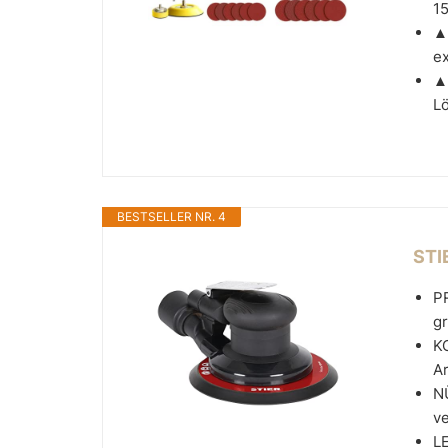
15
▲ 
ex
▲ 
Lö
BESTSELLER NR. 4
STI
P
gr
K
Ar
NÜ
ve
LE