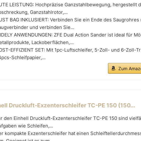
UTE LEISTUNG: Hochpräzise Ganzstahlbewegung, hergestellt 
schreckung, Ganzstahlrotor,...
UST BAG INKLUSIERT: Verbinden Sie ein Ende des Saugrohres
ugverbinder und verbinden Sie...
IDELY ANWENDUNGEN: ZFE Dual Action Sander ist ideal für Mö
tallprodukte, Lackoberflächen,...
ST-EFFIZIENT SET: Mit 1pc-Luftschleifer, 5-Zoll- und 6-Zoll-Tr
pcs-Schleifpapier,...
Zum Amazo
hell Druckluft-Exzenterschleifer TC-PE 150 (150...
r den Einhell Druckluft-Exzenterschleifer TC-PE 150 sind vielfä
fgaben wie Schleifen,...
r kompakte Exzenterschleifer hat einen Schleiftellerdurchmes
. Geeignet ist er zum...