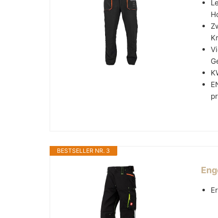
Le
Ho
Z
Kr
Vi
Ge
KW
EN
pr
BESTSELLER NR. 3
Eng
Er