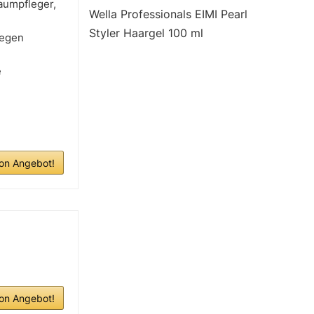
aumpfleger,
Wella Professionals EIMI Pearl
Styler Haargel 100 ml
gegen
e
n Angebot!
n Angebot!