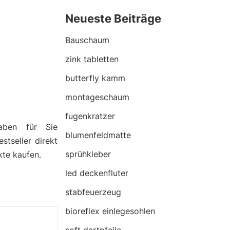
Neueste Beiträge
Bauschaum
zink tabletten
butterfly kamm
montageschaum
fugenkratzer
aben für Sie
blumenfeldmatte
stseller direkt
sprühkleber
kte kaufen.
led deckenfluter
stabfeuerzeug
bioreflex einlegesohlen