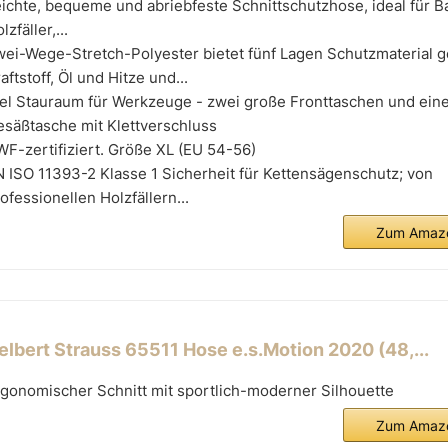
ichte, bequeme und abriebfeste Schnittschutzhose, ideal für B
lzfäller,...
wei-Wege-Stretch-Polyester bietet fünf Lagen Schutzmaterial 
aftstoff, Öl und Hitze und...
el Stauraum für Werkzeuge - zwei große Fronttaschen und ein
säßtasche mit Klettverschluss
F-zertifiziert. Größe XL (EU 54-56)
 ISO 11393-2 Klasse 1 Sicherheit für Kettensägenschutz; von
ofessionellen Holzfällern...
Zum Amazo
elbert Strauss 65511 Hose e.s.Motion 2020 (48,...
gonomischer Schnitt mit sportlich-moderner Silhouette
Zum Amazo