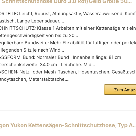
 Schnittschutzhose Duro 3.0 Rot/Gelb Größe 50...
RTEILE: Leicht, Robust, Atmungsaktiv, Wasserabweisend, Komf
astisch, Lange Lebensdauer,...
CHNITTSCHUTZ: Klasse 1 Arbeiten mit einer Kettensäge mit ein
ttengeschwindigkeit von bis zu 20...
gulierbare Bundweite: Mehr Flexibilität für luftigen oder perfek
liegenden Sitz je nach Wind...
ASSFORM: Bund: Normaler Bund | Innenbeinlänge: 81 cm |
erschenkelweite: 34.0 cm | Leibhöhe: Mid...
ASCHEN: Netz- oder Mesh-Taschen, Hosentaschen, Gesäßtasc
ndytaschen, Meterstabtasche,...
Zum Amazo
gon Yukon Kettensägen-Schnittschutzhose, Typ A..