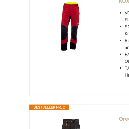
KOX
VO
El
S
Ke
Re
an
P
Ob
T
Ha
BESTSELLER NR. 2
Ore