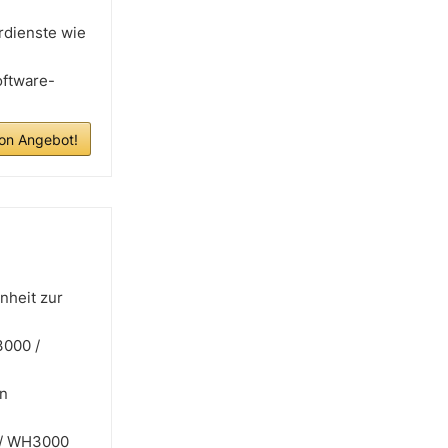
rdienste wie
oftware-
n Angebot!
nheit zur
3000 /
en
0 / WH3000