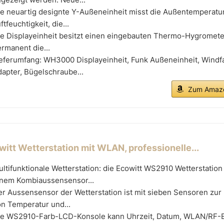
e neuartig designte Y-Außeneinheit misst die Außentemperatur,
ftfeuchtigkeit, die...
ie Displayeinheit besitzt einen eingebauten Thermo-Hygromete
rmanent die...
ieferumfang: WH3000 Displayeinheit, Funk Außeneinheit, Wind
apter, Bügelschraube...
Zum Amazo
witt Wetterstation mit WLAN, professionelle...
ltifunktionale Wetterstation: die Ecowitt WS2910 Wetterstation
inem Kombiaussensensor...
er Aussensensor der Wetterstation ist mit sieben Sensoren zu
n Temperatur und...
ie WS2910-Farb-LCD-Konsole kann Uhrzeit, Datum, WLAN/RF-