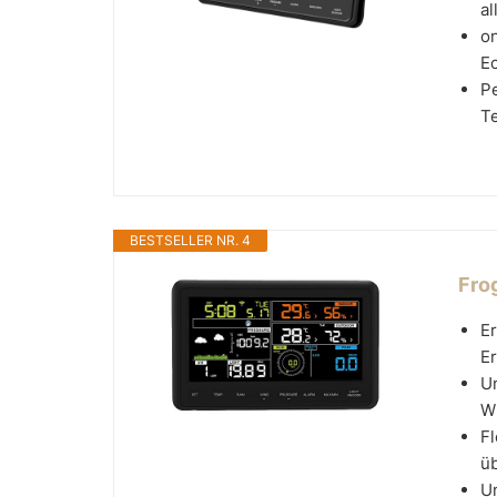
al
on
Ec
P
Te
BESTSELLER NR. 4
Fro
E
E
U
W
F
üb
Um