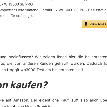
E / WH3000 SE PRO...
mpletter Lieferumfang: Enthält 1 x WH3000 SE PRO Basisstatio
tzteil für sofortige...
Zum Amazo
ng beeinflussen? Wir zeigen Ihnen hier die beliebteste
kte, die von anderen Kunden gekauft wurden. Dadurch h
ich froggit wh3000 Test am beliebtesten sind.
n kaufen?
Sie auf Amazon. Der eigentliche Kauf läuft also auch üb
m Kauf eine kleine Provision.