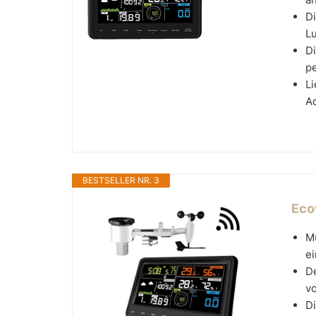
Di
Lu
D
pe
L
Ad
BESTSELLER NR. 3
Eco
Mu
e
D
vo
D