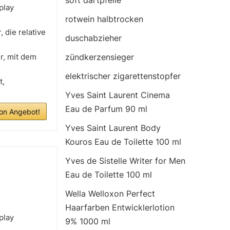
soft dartpfeile
play
rotwein halbtrocken
 die relative
duschabzieher
r, mit dem
zündkerzensieger
elektrischer zigarettenstopfer
t,
Yves Saint Laurent Cinema
Eau de Parfum 90 ml
n Angebot!
Yves Saint Laurent Body
Kouros Eau de Toilette 100 ml
Yves de Sistelle Writer for Men
Eau de Toilette 100 ml
Wella Welloxon Perfect
Haarfarben Entwicklerlotion
play
9% 1000 ml