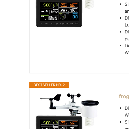
Si
an
Di
Lu
D
pe
L
Wi
BESTSELLER NR. 2
fro
D
We
Si
an