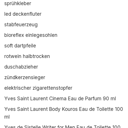
sprühkleber
led deckenfluter
stabfeuerzeug
bioreflex einlegesohlen
soft dartpfeile
rotwein halbtrocken
duschabzieher
zündkerzensieger
elektrischer zigarettenstopfer
Yves Saint Laurent Cinema Eau de Parfum 90 ml
Yves Saint Laurent Body Kouros Eau de Toilette 100
ml
Yves de Sistelle Writer for Men Eau de Toilette 100