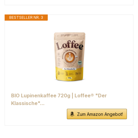
BESTSELLER NR. 3
BIO Lupinenkaffee 720g | Loffee® "Der
Klassische"...
Zum Amazon Angebot!