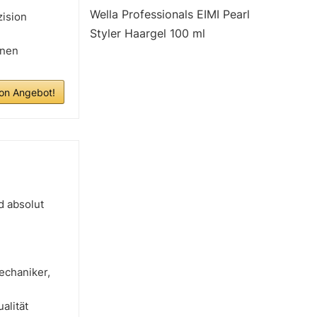
Wella Professionals EIMI Pearl
zision
Styler Haargel 100 ml
inen
n Angebot!
d absolut
echaniker,
alität