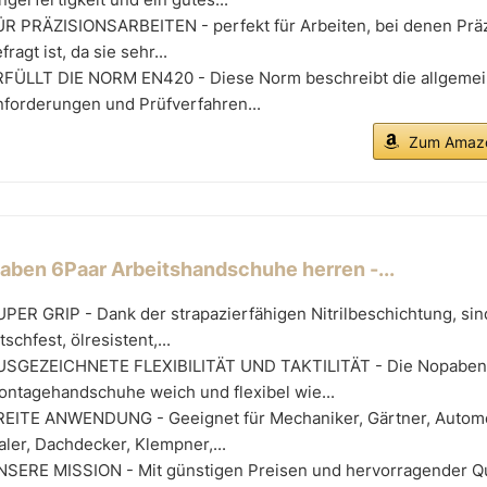
ÜR PRÄZISIONSARBEITEN - perfekt für Arbeiten, bei denen Prä
fragt ist, da sie sehr...
RFÜLLT DIE NORM EN420 - Diese Norm beschreibt die allgeme
forderungen und Prüfverfahren...
Zum Amazo
aben 6Paar Arbeitshandschuhe herren -...
PER GRIP - Dank der strapazierfähigen Nitrilbeschichtung, sin
tschfest, ölresistent,...
USGEZEICHNETE FLEXIBILITÄT UND TAKTILITÄT - Die Nopaben
ontagehandschuhe weich und flexibel wie...
REITE ANWENDUNG - Geeignet für Mechaniker, Gärtner, Autom
ler, Dachdecker, Klempner,...
NSERE MISSION - Mit günstigen Preisen und hervorragender Qu