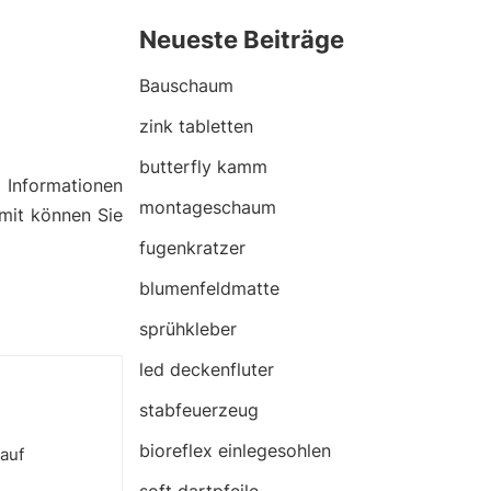
Neueste Beiträge
Bauschaum
zink tabletten
butterfly kamm
n
Informationen
montageschaum
amit können Sie
fugenkratzer
blumenfeldmatte
sprühkleber
led deckenfluter
stabfeuerzeug
bioreflex einlegesohlen
auf