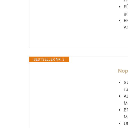
F
ge
E
An
BESTSELLER NR. 3
Nop
SU
ru
A
M
B
Ma
U