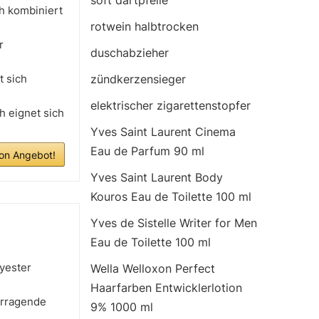
soft dartpfeile
 kombiniert
rotwein halbtrocken
r
duschabzieher
 sich
zündkerzensieger
elektrischer zigarettenstopfer
 eignet sich
Yves Saint Laurent Cinema
Eau de Parfum 90 ml
n Angebot!
Yves Saint Laurent Body
Kouros Eau de Toilette 100 ml
Yves de Sistelle Writer for Men
Eau de Toilette 100 ml
yester
Wella Welloxon Perfect
Haarfarben Entwicklerlotion
orragende
9% 1000 ml