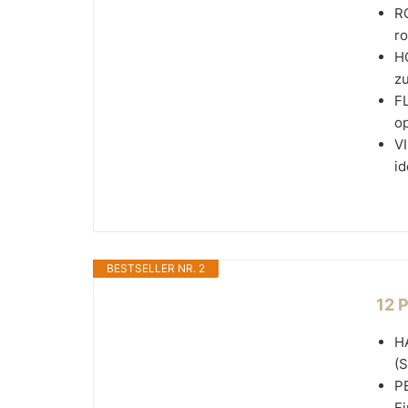
R
r
H
zu
F
op
V
id
BESTSELLER NR. 2
12 
H
(S
P
Fi