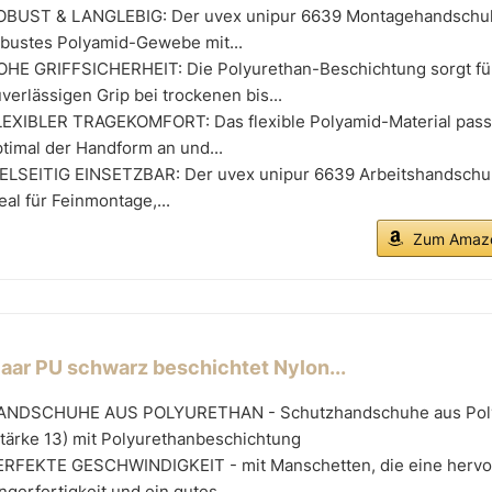
OBUST & LANGLEBIG: Der uvex unipur 6639 Montagehandschuh
obustes Polyamid-Gewebe mit...
OHE GRIFFSICHERHEIT: Die Polyurethan-Beschichtung sorgt fü
verlässigen Grip bei trockenen bis...
LEXIBLER TRAGEKOMFORT: Das flexible Polyamid-Material passt
timal der Handform an und...
IELSEITIG EINSETZBAR: Der uvex unipur 6639 Arbeitshandschuh
eal für Feinmontage,...
Zum Amazo
Paar PU schwarz beschichtet Nylon...
ANDSCHUHE AUS POLYURETHAN - Schutzhandschuhe aus Pol
tärke 13) mit Polyurethanbeschichtung
ERFEKTE GESCHWINDIGKEIT - mit Manschetten, die eine herv
ngerfertigkeit und ein gutes...