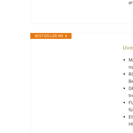
er
BESTSELLER NR. 4
Uve
MA
na
R
Be
GR
tr
FL
fü
E
Hö