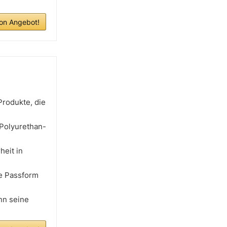
n Angebot!
Produkte, die
Polyurethan-
heit in
te Passform
nn seine