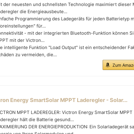
it der neuesten und schnellsten Technologie maximiert dieser
deregler die Energieausbeute...
nfache Programmierung des Ladegeräts für jeden Batterietyp mi
oreinstellungen" für...
nnektivität - mit der integrierten Bluetooth-Funktion können Si
PT mit der Victron...
e intelligente Funktion "Load Output" ist ein entscheidender Fa
häden zu vermeiden, die...
Zum Amazo
tron Energy SmartSolar MPPT Laderegler - Solar...
ICTRON MPPT LADEREGLER: Victron Energy SmartSolar MPPT 
deregler hält die Batterie gesund...
AXIMIERUNG DER ENERGIEPRODUKTION: Ein Solarladegerät s
ergie von Ihren Solarmodulen und...