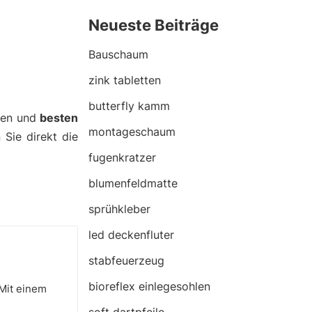
Neueste Beiträge
Bauschaum
zink tabletten
butterfly kamm
nen und
besten
montageschaum
 Sie direkt die
fugenkratzer
blumenfeldmatte
sprühkleber
led deckenfluter
stabfeuerzeug
bioreflex einlegesohlen
 Mit einem