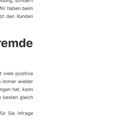
eisung, sondern
 Wir haben beim
ebt den Kunden
remde
viele positive
an immer wieder
ngen hat, kann
 besten gleich
ür Sie infrage