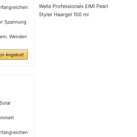
Wella Professionals EIMI Pearl
mfangreichen
Styler Haargel 100 ml
er Spannung
sein. Wenden
n Angebot!
Solar
ammelt
mfangreichen