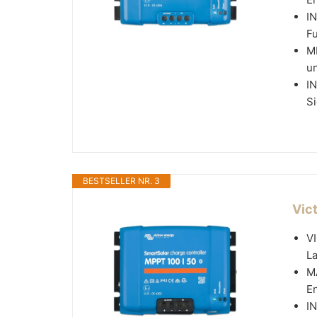
I
Fu
M
un
I
Si
BESTSELLER NR. 3
Vic
V
La
M
En
I