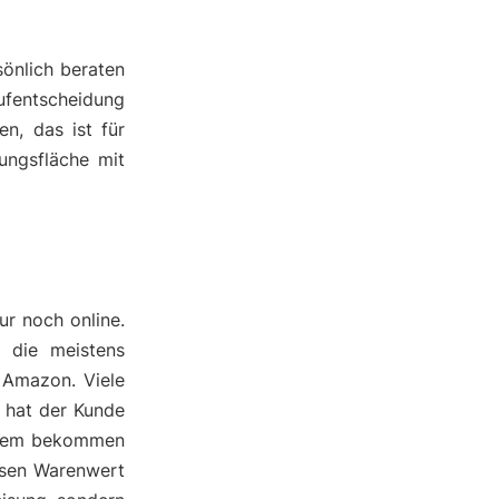
önlich beraten
ufentscheidung
n, das ist für
ungsfläche mit
ur noch online.
d die meistens
 Amazon. Viele
h hat der Kunde
erdem bekommen
ssen Warenwert