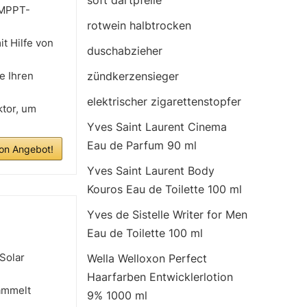
soft dartpfeile
 MPPT-
rotwein halbtrocken
t Hilfe von
duschabzieher
e Ihren
zündkerzensieger
elektrischer zigarettenstopfer
ktor, um
Yves Saint Laurent Cinema
Eau de Parfum 90 ml
n Angebot!
Yves Saint Laurent Body
Kouros Eau de Toilette 100 ml
Yves de Sistelle Writer for Men
Eau de Toilette 100 ml
Solar
Wella Welloxon Perfect
Haarfarben Entwicklerlotion
ammelt
9% 1000 ml