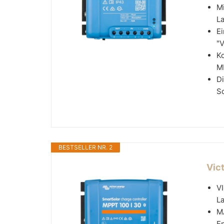
M
La
Ei
"V
Ko
MP
Di
Sc
BESTSELLER NR. 2
Vic
V
La
M
En