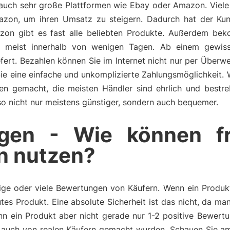
r auch sehr große Plattformen wie Ebay oder Amazon. Viele
mazon, um ihren Umsatz zu steigern. Dadurch hat der Ku
zon gibt es fast alle beliebten Produkte. Außerdem be
n, meist innerhalb von wenigen Tagen. Ab einem gewis
fert. Bezahlen können Sie im Internet nicht nur per Überw
Sie eine einfache und unkomplizierte Zahlungsmöglichkeit.
ngen gemacht, die meisten Händler sind ehrlich und bestr
also nicht nur meistens günstiger, sondern auch bequemer.
gen - Wie können f
n nutzen?
ge oder viele Bewertungen von Käufern. Wenn ein Produkt 
tes Produkt. Eine absolute Sicherheit ist das nicht, da m
n ein Produkt aber nicht gerade nur 1-2 positive Bewertu
auch von realen Käufern gemacht wurden. Schauen Sie am