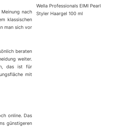
Wella Professionals EIMI Pearl
er Meinung nach
Styler Haargel 100 ml
em klassischen
nn man sich vor
önlich beraten
heidung weiter.
, das ist für
ungsfläche mit
och online. Das
ens günstigeren