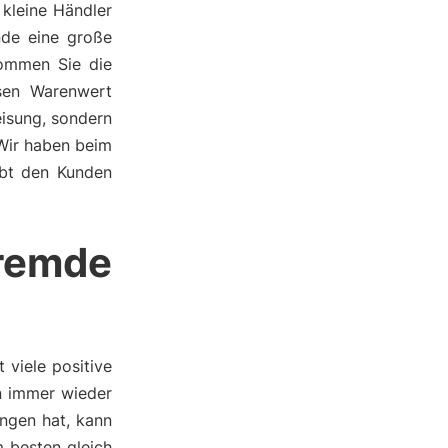
 kleine Händler
nde eine große
kommen Sie die
sen Warenwert
eisung, sondern
 Wir haben beim
ebt den Kunden
remde
viele positive
an immer wieder
ngen hat, kann
 besten gleich