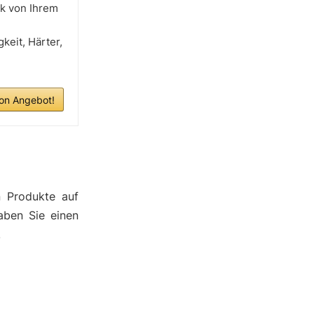
ck von Ihrem
keit, Härter,
n Angebot!
n Produkte auf
aben Sie einen
.