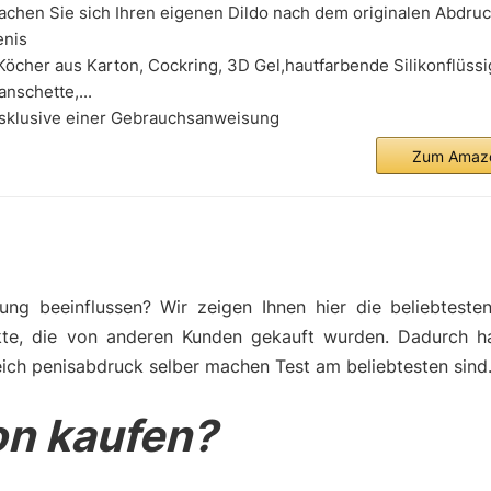
chen Sie sich Ihren eigenen Dildo nach dem originalen Abdru
enis
Köcher aus Karton, Cockring, 3D Gel,hautfarbende Silikonflüssig
nschette,...
nsklusive einer Gebrauchsanweisung
Zum Amazo
ng beeinflussen? Wir zeigen Ihnen hier die beliebteste
kte, die von anderen Kunden gekauft wurden. Dadurch h
eich penisabdruck selber machen Test am beliebtesten sind
n kaufen?