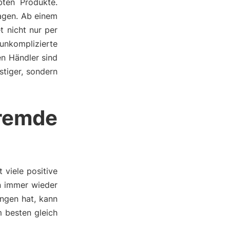
bten Produkte.
agen. Ab einem
 nicht nur per
nkomplizierte
en Händler sind
stiger, sondern
remde
viele positive
an immer wieder
ngen hat, kann
 besten gleich