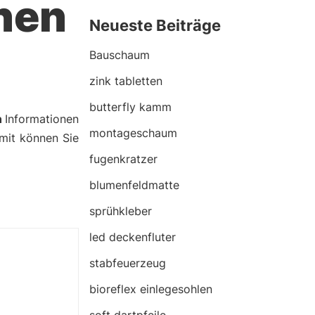
hen
Neueste Beiträge
Bauschaum
zink tabletten
butterfly kamm
n
Informationen
montageschaum
amit können Sie
fugenkratzer
blumenfeldmatte
sprühkleber
led deckenfluter
stabfeuerzeug
bioreflex einlegesohlen