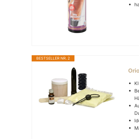
ha
BESTSELLER NR. 2
Ori
Kl
Be
Hä
Au
D
Id
M