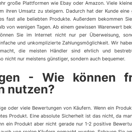
sehr große Plattformen wie Ebay oder Amazon. Viele kleine
um ihren Umsatz zu steigern. Dadurch hat der Kunde eine
es fast alle beliebten Produkte. Außerdem bekommen Sie 
halb von wenigen Tagen. Ab einem gewissen Warenwert be
 können Sie im Internet nicht nur per Überweisung, so
einfache und unkomplizierte Zahlungsmöglichkeit. Wir hab
gemacht, die meisten Händler sind ehrlich und bestre
also nicht nur meistens günstiger, sondern auch bequemer.
gen - Wie können f
n nutzen?
ge oder viele Bewertungen von Käufern. Wenn ein Produkt 
tes Produkt. Eine absolute Sicherheit ist das nicht, da m
n ein Produkt aber nicht gerade nur 1-2 positive Bewertu
auch von realen Käufern gemacht wurden. Schauen Sie am