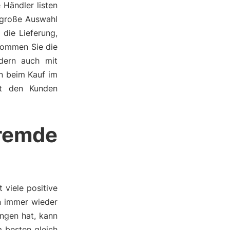
 Händler listen
 große Auswahl
die Lieferung,
kommen Sie die
ndern auch mit
en beim Kauf im
bt den Kunden
remde
viele positive
an immer wieder
ngen hat, kann
 besten gleich