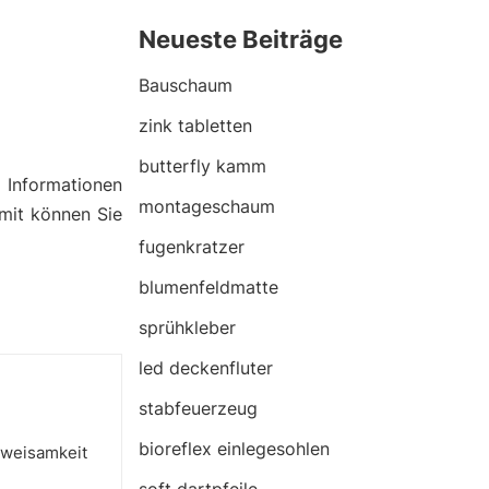
n
Neueste Beiträge
Bauschaum
zink tabletten
butterfly kamm
n
Informationen
montageschaum
amit können Sie
fugenkratzer
blumenfeldmatte
sprühkleber
led deckenfluter
stabfeuerzeug
bioreflex einlegesohlen
 Zweisamkeit