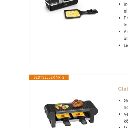
In
ei
P
le
An
üb
Li
BESTSELLER NR. 2
Clat
Gr
ho
Ve
kö
Mi