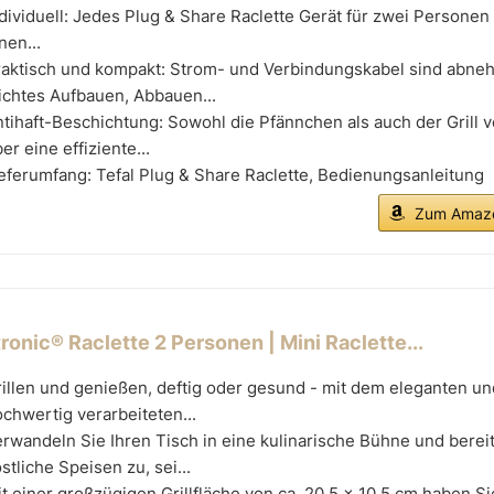
dividuell: Jedes Plug & Share Raclette Gerät für zwei Personen
nen...
raktisch und kompakt: Strom- und Verbindungskabel sind abneh
ichtes Aufbauen, Abbauen...
tihaft-Beschichtung: Sowohl die Pfännchen als auch der Grill 
er eine effiziente...
eferumfang: Tefal Plug & Share Raclette, Bedienungsanleitung
Zum Amazo
ronic® Raclette 2 Personen | Mini Raclette...
illen und genießen, deftig oder gesund - mit dem eleganten un
chwertig verarbeiteten...
rwandeln Sie Ihren Tisch in eine kulinarische Bühne und berei
stliche Speisen zu, sei...
t einer großzügigen Grillfläche von ca. 20,5 x 10,5 cm haben Si