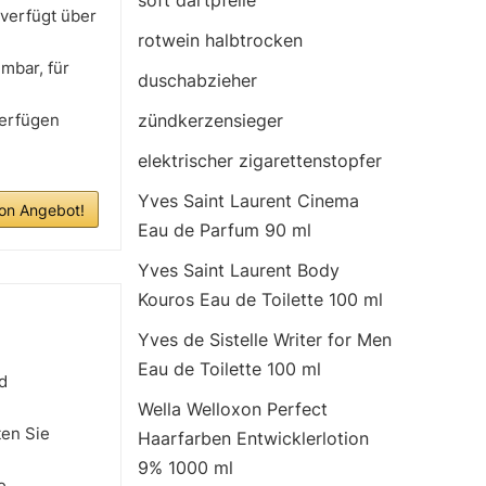
soft dartpfeile
 verfügt über
rotwein halbtrocken
mbar, für
duschabzieher
verfügen
zündkerzensieger
elektrischer zigarettenstopfer
Yves Saint Laurent Cinema
n Angebot!
Eau de Parfum 90 ml
Yves Saint Laurent Body
Kouros Eau de Toilette 100 ml
Yves de Sistelle Writer for Men
Eau de Toilette 100 ml
d
Wella Welloxon Perfect
ten Sie
Haarfarben Entwicklerlotion
9% 1000 ml
e