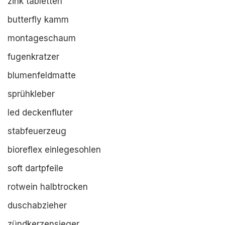
zink tabletten
butterfly kamm
montageschaum
fugenkratzer
blumenfeldmatte
sprühkleber
led deckenfluter
stabfeuerzeug
bioreflex einlegesohlen
soft dartpfeile
rotwein halbtrocken
duschabzieher
zündkerzensieger