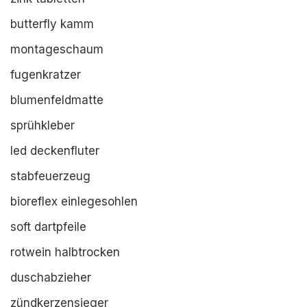
butterfly kamm
montageschaum
fugenkratzer
blumenfeldmatte
sprühkleber
led deckenfluter
stabfeuerzeug
bioreflex einlegesohlen
soft dartpfeile
rotwein halbtrocken
duschabzieher
zündkerzensieger