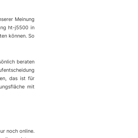
Unserer Meinung
ng ht-j5500 in
hten können. So
önlich beraten
ufentscheidung
n, das ist für
ungsfläche mit
ur noch online.