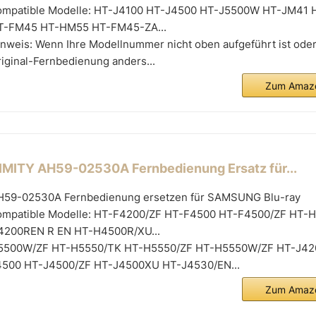
ompatible Modelle: HT-J4100 HT-J4500 HT-J5500W HT-JM41 
T-FM45 HT-HM55 HT-FM45-ZA...
nweis: Wenn Ihre Modellnummer nicht oben aufgeführt ist oder
iginal-Fernbedienung anders...
Zum Amazo
IMITY AH59-02530A Fernbedienung Ersatz für...
H59-02530A Fernbedienung ersetzen für SAMSUNG Blu-ray
ompatible Modelle: HT-F4200/ZF HT-F4500 HT-F4500/ZF HT-
4200REN R EN HT-H4500R/XU...
5500W/ZF HT-H5550/TK HT-H5550/ZF HT-H5550W/ZF HT-J42
4500 HT-J4500/ZF HT-J4500XU HT-J4530/EN...
Zum Amazo