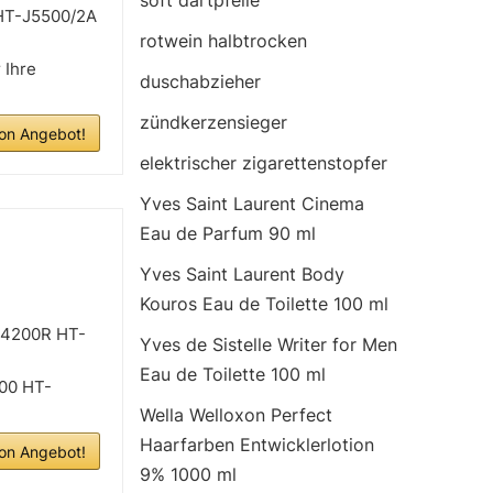
soft dartpfeile
HT-J5500/2A
rotwein halbtrocken
 Ihre
duschabzieher
zündkerzensieger
n Angebot!
elektrischer zigarettenstopfer
Yves Saint Laurent Cinema
Eau de Parfum 90 ml
Yves Saint Laurent Body
Kouros Eau de Toilette 100 ml
H4200R HT-
Yves de Sistelle Writer for Men
Eau de Toilette 100 ml
00 HT-
Wella Welloxon Perfect
Haarfarben Entwicklerlotion
n Angebot!
9% 1000 ml