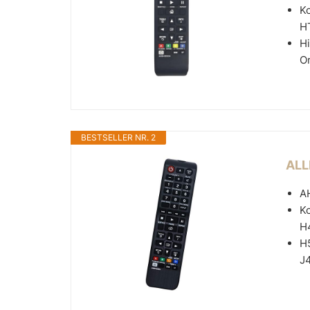
K
H
Hi
Or
BESTSELLER NR. 2
ALL
A
K
H
H
J