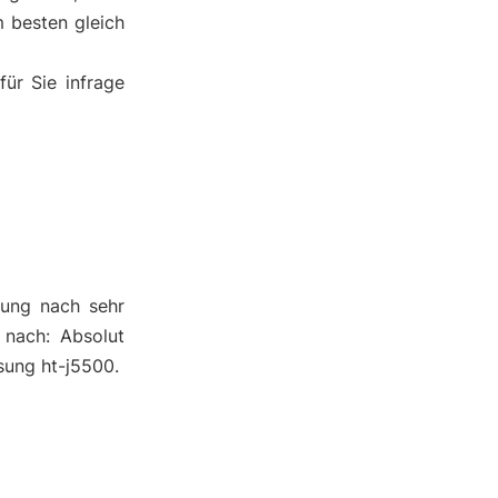
 besten gleich
ür Sie infrage
nung nach sehr
 nach: Absolut
sung ht-j5500.