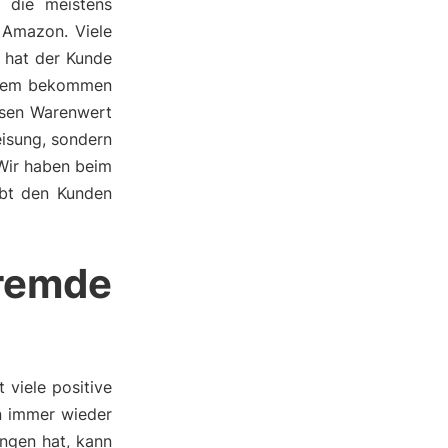
d die meistens
 Amazon. Viele
h hat der Kunde
erdem bekommen
ssen Warenwert
eisung, sondern
 Wir haben beim
ebt den Kunden
remde
viele positive
an immer wieder
ngen hat, kann