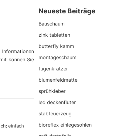
Neueste Beiträge
Bauschaum
zink tabletten
butterfly kamm
n
Informationen
montageschaum
amit können Sie
fugenkratzer
blumenfeldmatte
sprühkleber
led deckenfluter
.
stabfeuerzeug
bioreflex einlegesohlen
ch; einfach