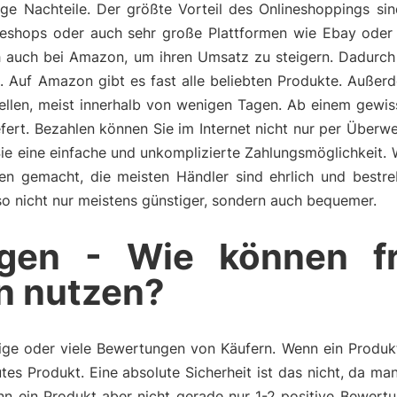
nige Nachteile. Der größte Vorteil des Onlineshoppings si
lineshops oder auch sehr große Plattformen wie Ebay oder
ich auch bei Amazon, um ihren Umsatz zu steigern. Dadurc
e. Auf Amazon gibt es fast alle beliebten Produkte. Auß
tellen, meist innerhalb von wenigen Tagen. Ab einem gewi
fert. Bezahlen können Sie im Internet nicht nur per Überw
Sie eine einfache und unkomplizierte Zahlungsmöglichkeit.
ngen gemacht, die meisten Händler sind ehrlich und bestr
also nicht nur meistens günstiger, sondern auch bequemer.
gen - Wie können f
n nutzen?
ge oder viele Bewertungen von Käufern. Wenn ein Produkt 
tes Produkt. Eine absolute Sicherheit ist das nicht, da m
n ein Produkt aber nicht gerade nur 1-2 positive Bewertu