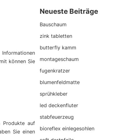
Neueste Beiträge
Bauschaum
zink tabletten
butterfly kamm
n
Informationen
montageschaum
amit können Sie
fugenkratzer
blumenfeldmatte
sprühkleber
led deckenfluter
stabfeuerzeug
n Produkte auf
bioreflex einlegesohlen
aben Sie einen