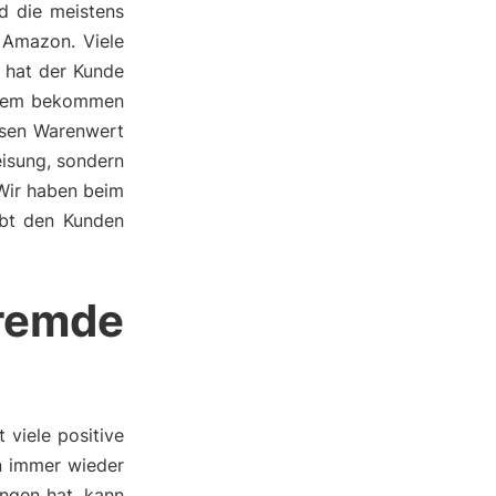
nd die meistens
 Amazon. Viele
h hat der Kunde
erdem bekommen
ssen Warenwert
eisung, sondern
 Wir haben beim
ebt den Kunden
remde
viele positive
an immer wieder
ngen hat, kann