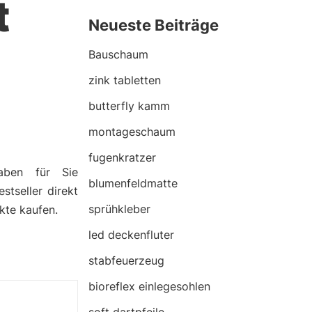
t
Neueste Beiträge
Bauschaum
zink tabletten
butterfly kamm
montageschaum
fugenkratzer
aben für Sie
blumenfeldmatte
stseller direkt
sprühkleber
kte kaufen.
led deckenfluter
stabfeuerzeug
bioreflex einlegesohlen