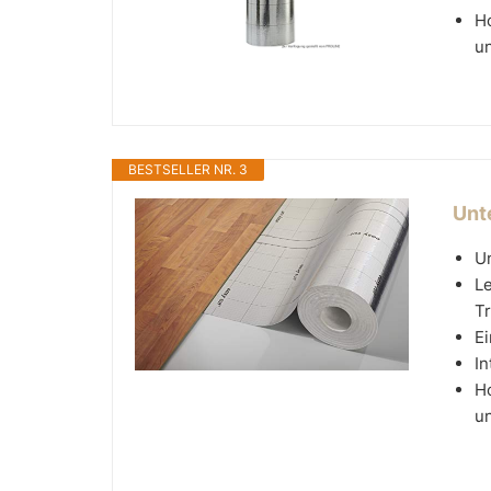
Ho
un
BESTSELLER NR. 3
Unt
U
Le
Tr
Ei
I
Ho
un