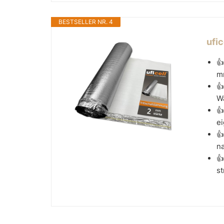
BESTSELLER NR. 4
ufi

mm

W

ei

na

st