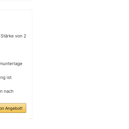
Stärke von 2
munterlage
g ist
n nach
n Angebot!