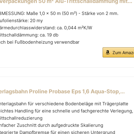
Verpackungen 50 m² Alu-Trittschalldämmung mit...
BMESSUNG: Maße 1,0 x 50 m (50 m²) - Stärke von 2 mm.
ufolienstärke: 20 my
ärmedurchlasswiderstand: ca. 0,044 m²K/W
ittschalldämmung: ca. 19 db
uch bei Fußbodenheizung verwendbar
Zum Amazo
erlagsbahn Proline Probase Eps 1,6 Aqua-Stop,...
nterlagsbahn für verschiedene Bodenbeläge mit Trägerplatte
ichtes Handling für eine schnelle und fachgerechte Verlegung,
ittschallreduzierung
nfacher Zuschnitt durch aufgedruckte Skalierung
ntegrierte Dampfbremse für einen sicheren Untergrund