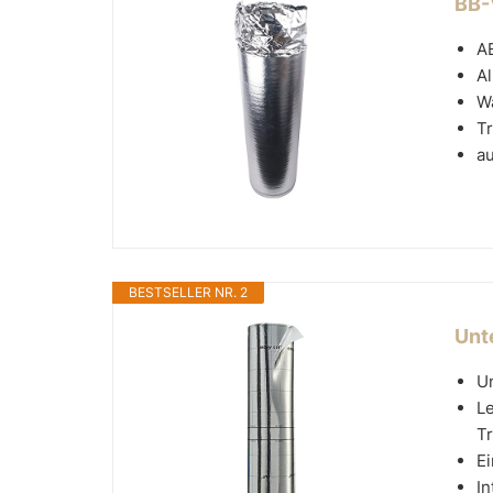
BB-
A
Al
W
Tr
a
BESTSELLER NR. 2
Unt
U
Le
Tr
Ei
I