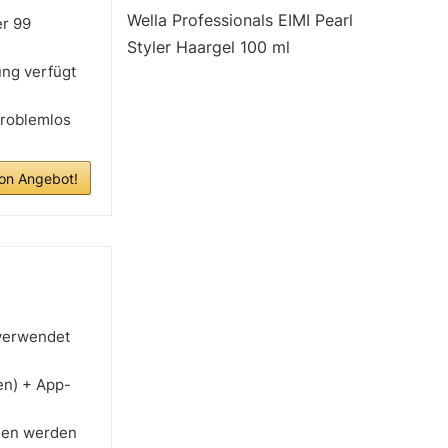
Wella Professionals EIMI Pearl
er 99
Styler Haargel 100 ml
ng verfügt
problemlos
n Angebot!
 verwendet
en) + App-
gen werden