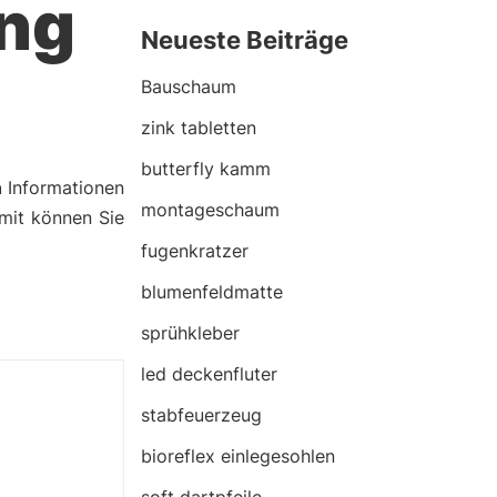
ung
Neueste Beiträge
Bauschaum
zink tabletten
butterfly kamm
n
Informationen
montageschaum
amit können Sie
fugenkratzer
blumenfeldmatte
sprühkleber
led deckenfluter
stabfeuerzeug
bioreflex einlegesohlen