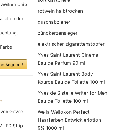
soft dartpfeile
mweißen Chip
rotwein halbtrocken
llation der
duschabzieher
uchtung.
zündkerzensieger
elektrischer zigarettenstopfer
e Farbe
Yves Saint Laurent Cinema
Eau de Parfum 90 ml
n Angebot!
Yves Saint Laurent Body
Kouros Eau de Toilette 100 ml
Yves de Sistelle Writer for Men
.
Eau de Toilette 100 ml
 von Govee
Wella Welloxon Perfect
Haarfarben Entwicklerlotion
V LED Strip
9% 1000 ml