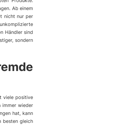
bten Produkte.
agen. Ab einem
 nicht nur per
nkomplizierte
en Händler sind
stiger, sondern
remde
viele positive
an immer wieder
ngen hat, kann
 besten gleich