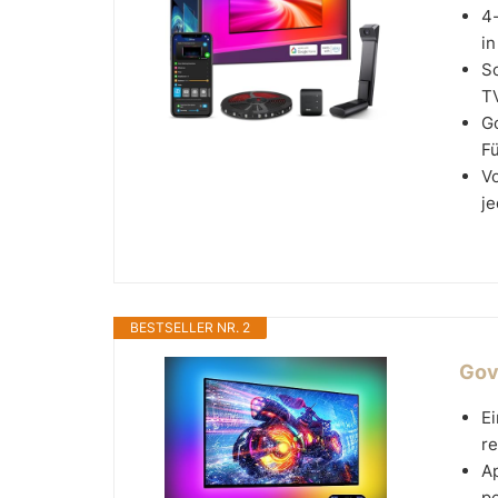
4
in
Sc
TV
G
Fü
Vo
je
BESTSELLER NR. 2
Gov
E
re
A
pe