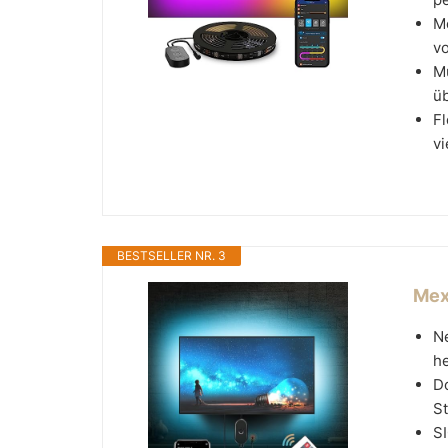
M
vo
M
üb
Fl
vi
BESTSELLER NR. 3
Mex
N
he
D
St
S