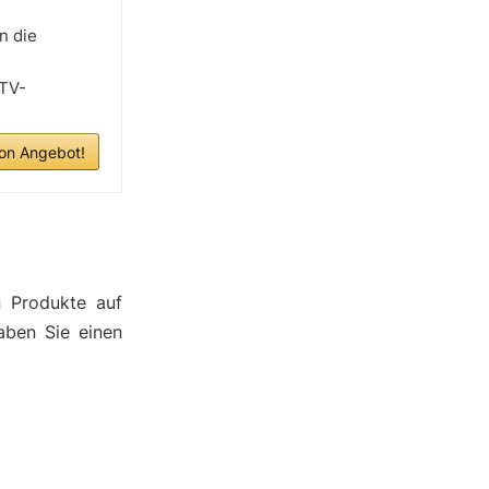
n die
 TV-
n Angebot!
n Produkte auf
aben Sie einen