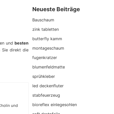
Neueste Beiträge
Bauschaum
zink tabletten
butterfly kamm
nen und
besten
montageschaum
 Sie direkt die
fugenkratzer
blumenfeldmatte
sprühkleber
led deckenfluter
stabfeuerzeug
bioreflex einlegesohlen
Cholin und