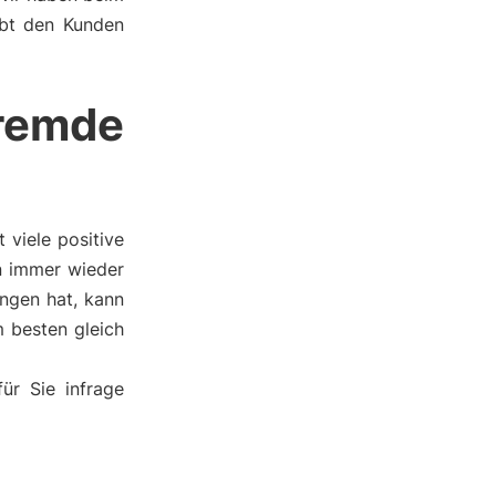
ebt den Kunden
remde
viele positive
an immer wieder
ngen hat, kann
 besten gleich
ür Sie infrage