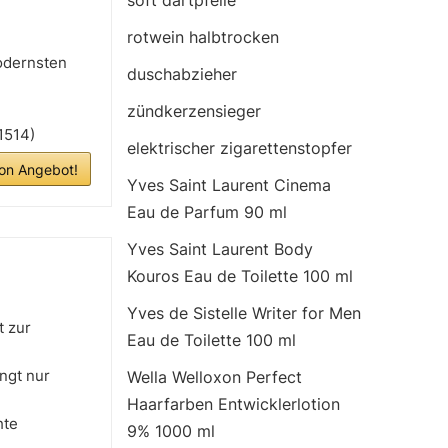
soft dartpfeile
rotwein halbtrocken
odernsten
duschabzieher
zündkerzensieger
1514)
elektrischer zigarettenstopfer
n Angebot!
Yves Saint Laurent Cinema
Eau de Parfum 90 ml
Yves Saint Laurent Body
Kouros Eau de Toilette 100 ml
Yves de Sistelle Writer for Men
t zur
Eau de Toilette 100 ml
ngt nur
Wella Welloxon Perfect
Haarfarben Entwicklerlotion
hte
9% 1000 ml