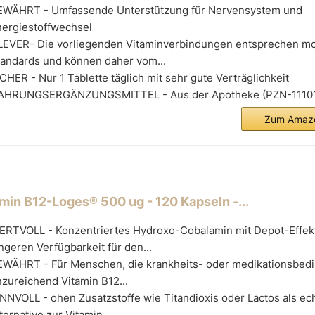
EWÄHRT - Umfassende Unterstützung für Nervensystem und
nergiestoffwechsel
LEVER- Die vorliegenden Vitaminverbindungen entsprechen m
tandards und können daher vom...
CHER - Nur 1 Tablette täglich mit sehr gute Verträglichkeit
AHRUNGSERGÄNZUNGSMITTEL - Aus der Apotheke (PZN-1110
Zum Amazo
amin B12-Loges® 500 ug - 120 Kapseln -...
ERTVOLL - Konzentriertes Hydroxo-Cobalamin mit Depot-Effek
ngeren Verfügbarkeit für den...
EWÄHRT - Für Menschen, die krankheits- oder medikationsbedi
zureichend Vitamin B12...
NNVOLL - ohen Zusatzstoffe wie Titandioxis oder Lactos als ec
ternative zur Vitamin...