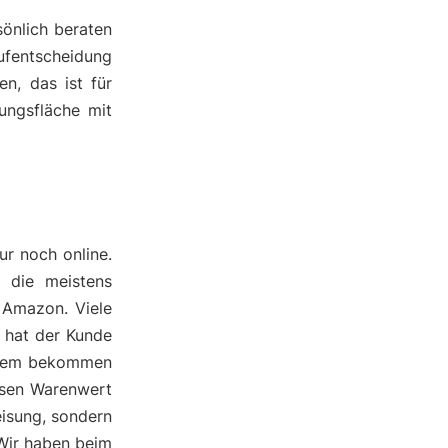
önlich beraten
ufentscheidung
n, das ist für
ungsfläche mit
ur noch online.
d die meistens
 Amazon. Viele
h hat der Kunde
erdem bekommen
ssen Warenwert
eisung, sondern
 Wir haben beim