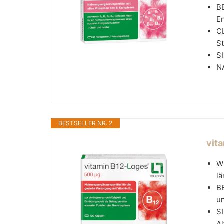
B
E
C
S
SI
N
BESTSELLER NR. 2
vit
W
lä
B
un
SI
Al